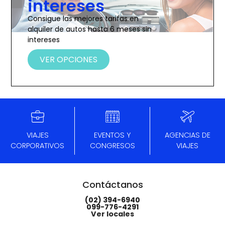
intereses
Consigue las mejores tarifas en
alquiler de autos hasta 6 meses sin
intereses
VER OPCIONES
VIAJES
EVENTOS Y
AGENCIAS DE
CORPORATIVOS
CONGRESOS
VIAJES
Contáctanos
(02) 394-6940
099-776-4291
Ver locales